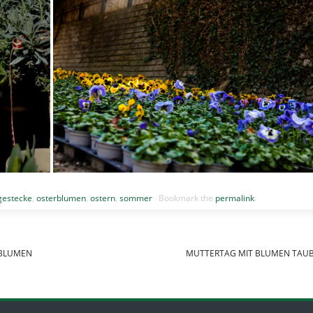
gestecke
,
osterblumen
,
ostern
,
sommer
Bookmark the
permalink
.
 BLUMEN
MUTTERTAG MIT BLUMEN TAU