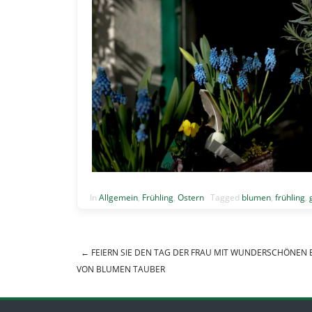
In
Allgemein
,
Frühling
,
Ostern
Tagged
blumen
,
frühling
,
←
FEIERN SIE DEN TAG DER FRAU MIT WUNDERSCHÖNEN
Post navigation
VON BLUMEN TAUBER