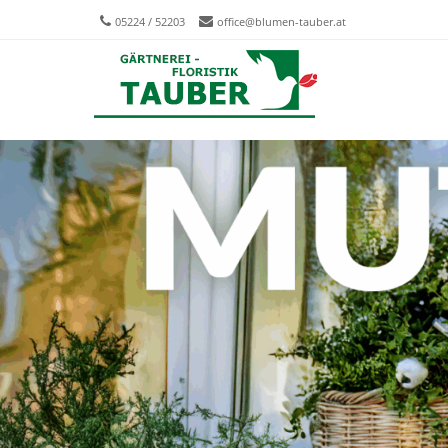
05224 / 52203
office@blumen-tauber.at
Men
SKIP T