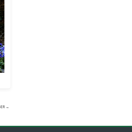
BER
→