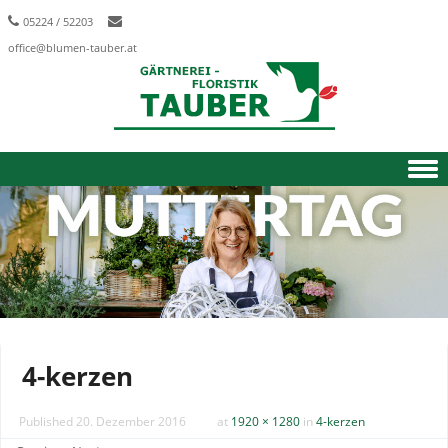
05224 / 52203
office@blumen-tauber.at
Skip to content
4-kerzen
Published
20. Dezember 2016
at
1920 × 1280
in
4-kerzen