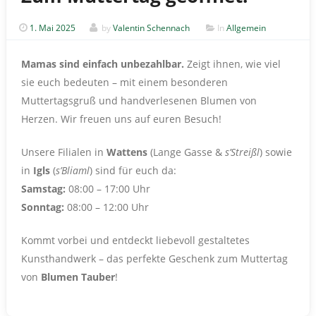
1. Mai 2025
by
Valentin Schennach
In
Allgemein
Mamas sind einfach unbezahlbar.
Zeigt ihnen, wie viel
sie euch bedeuten – mit einem besonderen
Muttertagsgruß und handverlesenen Blumen von
Herzen. Wir freuen uns auf euren Besuch!
Unsere Filialen in
Wattens
(Lange Gasse &
s’Streißl
) sowie
in
Igls
(
s’Bliaml
) sind für euch da:
Samstag:
08:00 – 17:00 Uhr
Sonntag:
08:00 – 12:00 Uhr
Kommt vorbei und entdeckt liebevoll gestaltetes
Kunsthandwerk – das perfekte Geschenk zum Muttertag
von
Blumen Tauber
!