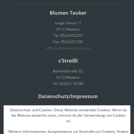
Blumen Tauber
Lange Gasse 17
6112 Wattens
Tel. 05224/52203
Fax. 05224/21230
office[at]blumen-tauber.at
s'Streißl
Bahnhofstraße 22
6112 Wattens
Tel. 05224 / 55780
Datenschutz/Impressum
Datenschutzerklärung
Datenschutz und Cookies: Diese Website verwendet Cookies. Wenn du
Impressum
die Website weiterhin nutzt, stimmst du der Verwendung von Cookies
zu.
Weitere Informationen, beispielsweise zur Kontrolle von Cookies, findest