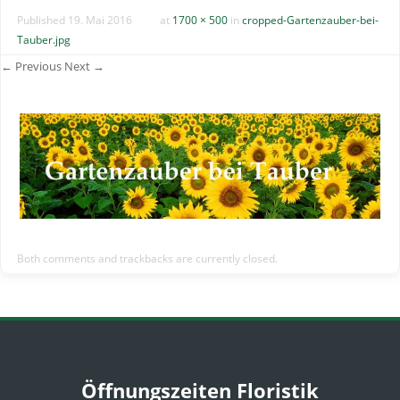
Published
19. Mai 2016
at
1700 × 500
in
cropped-Gartenzauber-bei-
Tauber.jpg
← Previous
Next →
Both comments and trackbacks are currently closed.
Öffnungszeiten Floristik