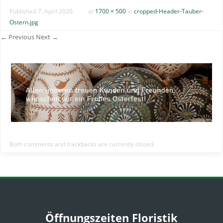
Published
7. April 2020
at
1700 × 500
in
cropped-Header-Tauber-
Ostern.jpg
← Previous
Next →
Both comments and trackbacks are currently closed.
Öffnungszeiten Floristik