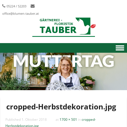
05224 / 52203
office@blumen-tauber.at
Skip to content
cropped-Herbstdekoration.jpg
Published
1. Oktober 2018
at
1700 × 501
in
cropped-
Herbstdekoration.jpg