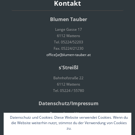
Kontakt
Blumen Tauber
Lange Gasse 17
6112 Wattens
Tel. 05224/52203
Fax. 05224/21230
office[at]blumen-tauber.at
s'Streißl
Bahnhofstraße 22
6112 Wattens
Tel. 05224 / 55780
Datenschutz/Impressum
Datenschutzerklärung
Datenschutz und Cookies: Diese Website verwendet Cookies. Wenn du
Impressum
die Website weiterhin nutzt, stimmst du der Verwendung von Cookies
zu.