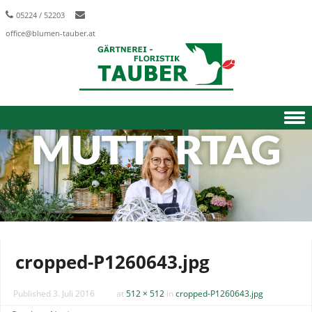
05224 / 52203
office@blumen-tauber.at
Skip to content
cropped-P1260643.jpg
Published
3. Juli 2016
at
512 × 512
in
cropped-P1260643.jpg