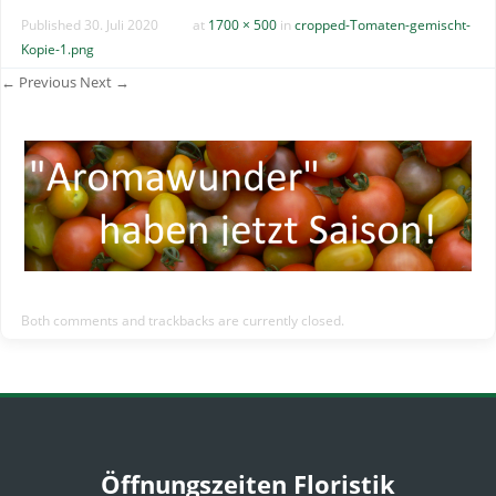
Published
30. Juli 2020
at
1700 × 500
in
cropped-Tomaten-gemischt-
Kopie-1.png
← Previous
Next →
Both comments and trackbacks are currently closed.
Öffnungszeiten Floristik