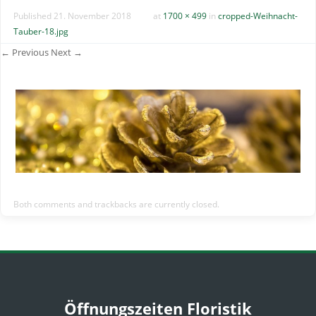
Published
21. November 2018
at
1700 × 499
in
cropped-Weihnacht-
Tauber-18.jpg
← Previous
Next →
Both comments and trackbacks are currently closed.
Öffnungszeiten Floristik