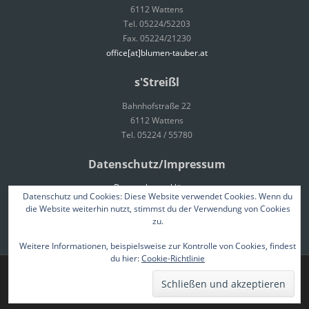
6112 Wattens
Tel. 05224/52203
Fax. 05224/21230
office[at]blumen-tauber.at
s'Streißl
Bahnhofstraße 22
6112 Wattens
Tel. 05224 / 55780
Datenschutz/Impressum
Datenschutzerklärung
Datenschutz und Cookies: Diese Website verwendet Cookies. Wenn du
Impressum
die Website weiterhin nutzt, stimmst du der Verwendung von Cookies
zu.
Weitere Informationen, beispielsweise zur Kontrolle von Cookies, findest
du hier:
Cookie-Richtlinie
Brasserie WordPress Restaurant Theme
Powered By WordPress