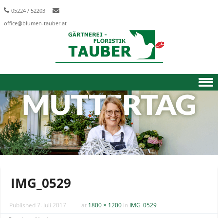
05224 / 52203
office@blumen-tauber.at
Skip to content
IMG_0529
Published
7. Juli 2017
at
1800 × 1200
in
IMG_0529