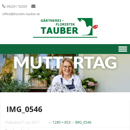
05224 / 52203
office@blumen-tauber.at
Skip to content
IMG_0546
Published
7. Juli 2017
at
1280 × 853
in
IMG_0546