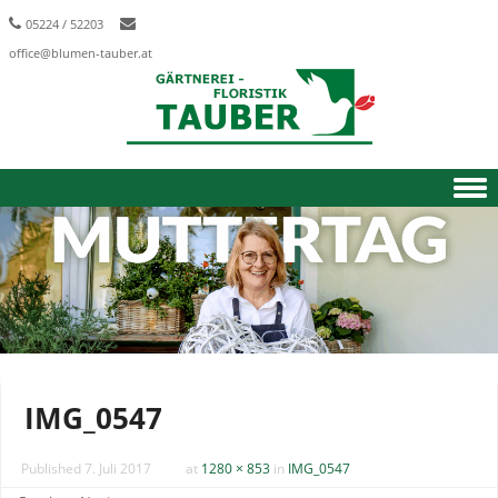
05224 / 52203
office@blumen-tauber.at
Skip to content
IMG_0547
Published
7. Juli 2017
at
1280 × 853
in
IMG_0547