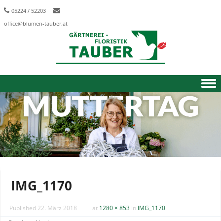
05224 / 52203
office@blumen-tauber.at
Skip to content
IMG_1170
Published
22. März 2018
at
1280 × 853
in
IMG_1170