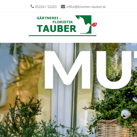
05224 / 52203
office@blumen-tauber.at
Men
SKIP T