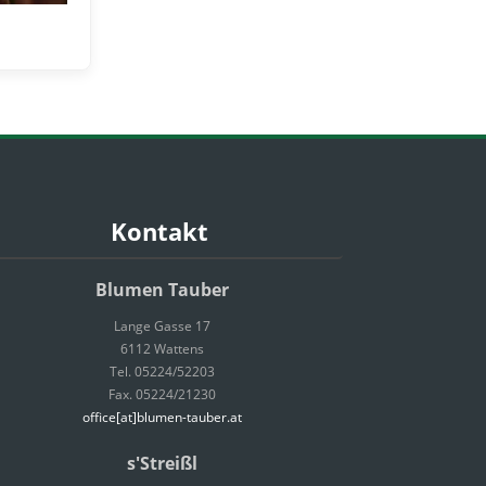
Kontakt
Blumen Tauber
Lange Gasse 17
6112 Wattens
Tel. 05224/52203
Fax. 05224/21230
office[at]blumen-tauber.at
s'Streißl