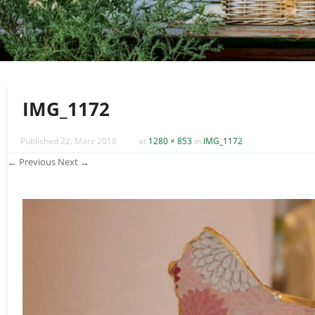
IMG_1172
Published
22. März 2018
at
1280 × 853
in
IMG_1172
← Previous
Next →