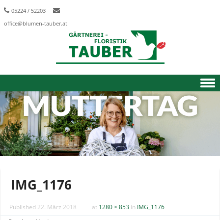
05224 / 52203
office@blumen-tauber.at
Skip to content
IMG_1176
Published
22. März 2018
at
1280 × 853
in
IMG_1176