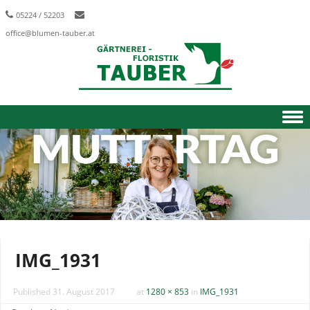
05224 / 52203
office@blumen-tauber.at
Skip to content
IMG_1931
Published
31. August 2017
at
1280 × 853
in
IMG_1931