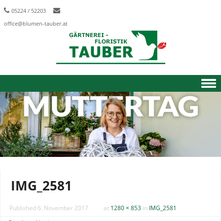
05224 / 52203
office@blumen-tauber.at
Skip to content
IMG_2581
Published
6. November 2017
at
1280 × 853
in
IMG_2581