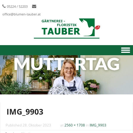
05224 / 52203
office@blumen-tauber.at
Skip to content
IMG_9903
Published
28. Oktober 2023
at
2560 × 1708
in
IMG_9903