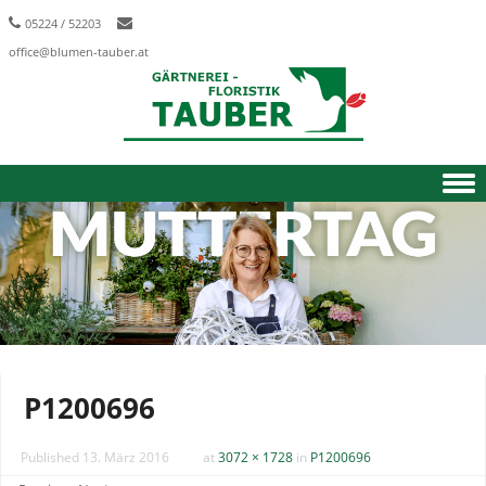
05224 / 52203
office@blumen-tauber.at
Skip to content
P1200696
Published
13. März 2016
at
3072 × 1728
in
P1200696