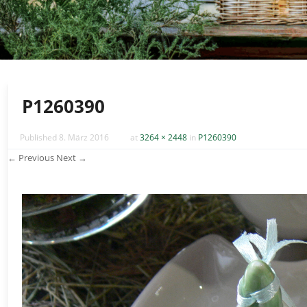
P1260390
Published
8. März 2016
at
3264 × 2448
in
P1260390
← Previous
Next →