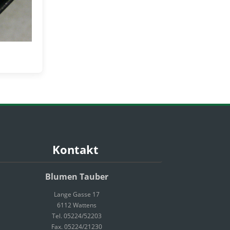
Kontakt
Blumen Tauber
Lange Gasse 17
6112 Wattens
Tel. 05224/52203
Fax. 05224/21230