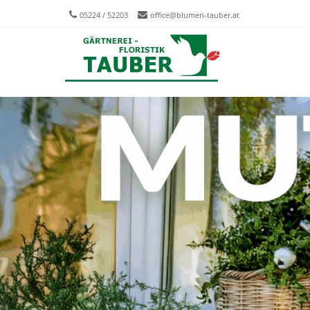
05224 / 52203
office@blumen-tauber.at
Men
SKIP T