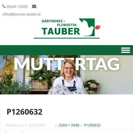
05224 / 52203
office@blumen-tauber.at
Skip to content
P1260632
Published
13. April 2016
at
3264 × 2448
in
P1260632