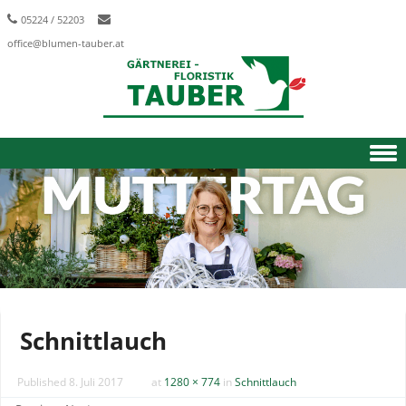
05224 / 52203
office@blumen-tauber.at
Skip to content
Schnittlauch
Published
8. Juli 2017
at
1280 × 774
in
Schnittlauch