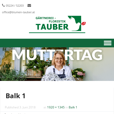
05224 / 52203
office@blumen-tauber.at
Skip to content
Balk 1
Published
3. Juni 2018
at
1920 × 1345
in
Balk 1