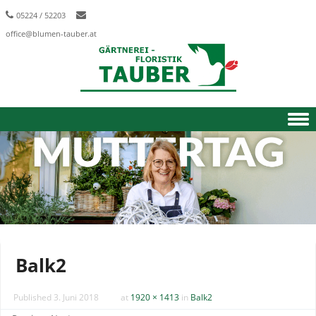
05224 / 52203
office@blumen-tauber.at
Skip to content
Balk2
Published
3. Juni 2018
at
1920 × 1413
in
Balk2